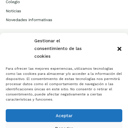
Colegio
Noticias
Novedades informativas
Gestionar el
El Colegio de Mediadores de seguros
consentimiento de las
de Lugo, representa y defiende los
cookies
intereses profesionales de sus
Para ofrecer las mejores experiencias, utilizamos tecnologías
colegiados.
como las cookies para almacenar y/o acceder a la información del
dispositivo. El consentimiento de estas tecnologías nos permitirá
procesar datos como el comportamiento de navegación o las
identificaciones únicas en este sitio. No consentir o retirar el
consentimiento, puede afectar negativamente a ciertas
características y funciones.
Aceptar
© 2026 | Página web desarrollada por
Gespronet