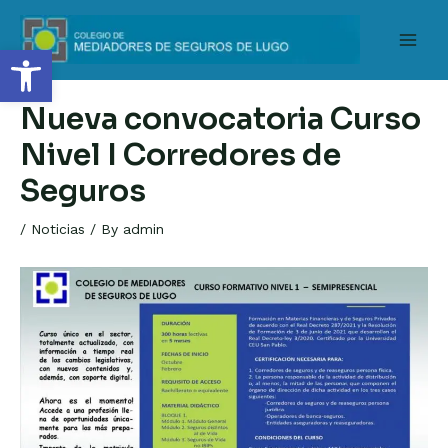
Skip
to
Open toolbar
Main
content
Men
Nueva convocatoria Curso
Nivel I Corredores de
Seguros
/
Noticias
/ By
admin